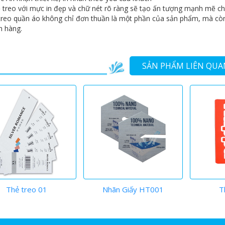
ẻ treo với mực in đẹp và chữ nét rõ ràng sẽ tạo ấn tượng mạnh mẽ 
treo quần áo không chỉ đơn thuần là một phần của sản phẩm, mà cò
h hàng.
SẢN PHẨM LIÊN QUA
Thẻ treo 01
Nhãn Giấy HT001
T