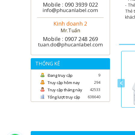
Mobile : 090 3939 022
- Th
info@phucanlabel.com
Thẻ 
khác
Kinh doanh 2
Mr.Tuấn
Mobile : 0907 248 269
tuan.do@phucanlabel.com
THỐNG KÊ
Đang truy cập
9
Truy cập hôm nay
294
Truy cập tháng này
42533
Tổng lượt truy cập
638640