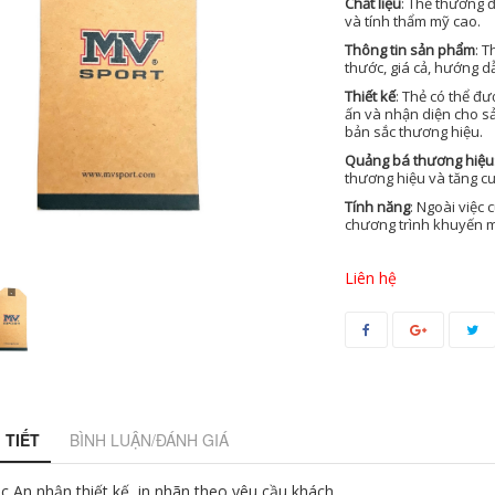
Chất liệu
: Thẻ thường 
và tính thẩm mỹ cao.
Thông tin sản phẩm
: 
thước, giá cả, hướng dẫ
Thiết kế
: Thẻ có thể đ
ấn và nhận diện cho s
bản sắc thương hiệu.
Quảng bá thương hiệu
thương hiệu và tăng c
Tính năng
: Ngoài việc
chương trình khuyến mã
Liên hệ
 TIẾT
BÌNH LUẬN/ĐÁNH GIÁ
c An nhận thiết kế, in nhãn theo yêu cầu khách