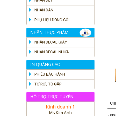
NHÃN DỆT
NHÃN DÁN
PHỤ LIỆU ĐÓNG GÓI
NHÃN THỰC PHẨM
NHÃN DECAL GIẤY
NHÃN DECAL NHỰA
IN QUẢNG CÁO
PHIẾU BẢO HÀNH
TỜ RƠI, TỜ GẤP
HỖ TRỢ TRỰC TUYẾN
CHI
Kinh doanh 1
Ms.Kim Anh
- Phú