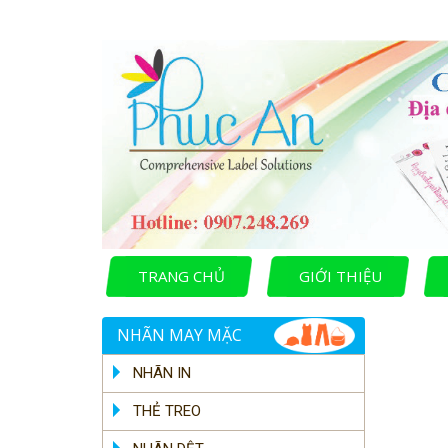
TRANG CHỦ
GIỚI THIỆU
NHÃN MAY MẶC
NHÃN IN
THẺ TREO