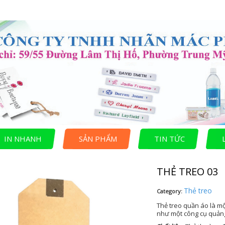
IN NHANH
SẢN PHẨM
TIN TỨC
THẺ TREO 03
Thẻ treo
Category:
Thẻ treo quần áo là mộ
như một công cụ quảng