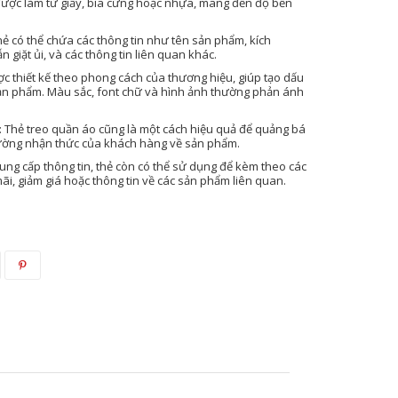
được làm từ giấy, bìa cứng hoặc nhựa, mang đến độ bền
Thẻ có thể chứa các thông tin như tên sản phẩm, kích
n giặt ủi, và các thông tin liên quan khác.
ược thiết kế theo phong cách của thương hiệu, giúp tạo dấu
ản phẩm. Màu sắc, font chữ và hình ảnh thường phản ánh
: Thẻ treo quần áo cũng là một cách hiệu quả để quảng bá
ường nhận thức của khách hàng về sản phẩm.
 cung cấp thông tin, thẻ còn có thể sử dụng để kèm theo các
i, giảm giá hoặc thông tin về các sản phẩm liên quan.