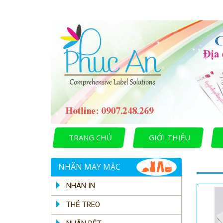
TRANG CHỦ
GIỚI THIỆU
NHÃN MAY MẶC
NHÃN IN
THẺ TREO