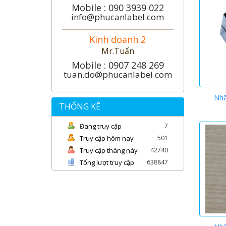
Mobile : 090 3939 022
info@phucanlabel.com
Kinh doanh 2
Mr.Tuấn
Mobile : 0907 248 269
tuan.do@phucanlabel.com
Nh
THỐNG KÊ
Đang truy cập
7
Truy cập hôm nay
501
Truy cập tháng này
42740
Tổng lượt truy cập
638847