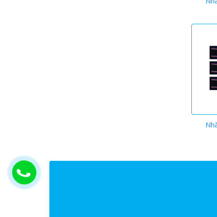
Nh
Nh