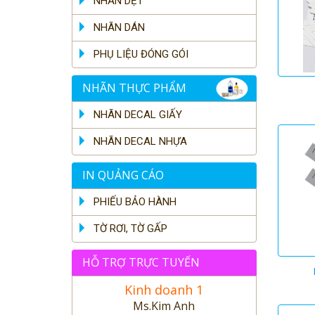
NHÃN DỆT
NHÃN DÁN
PHỤ LIỆU ĐÓNG GÓI
NHÃN THỰC PHẨM
NHÃN DECAL GIẤY
NHÃN DECAL NHỰA
IN QUẢNG CÁO
PHIẾU BẢO HÀNH
TỜ RƠI, TỜ GẤP
HỖ TRỢ TRỰC TUYẾN
Kinh doanh 1
Ms.Kim Anh