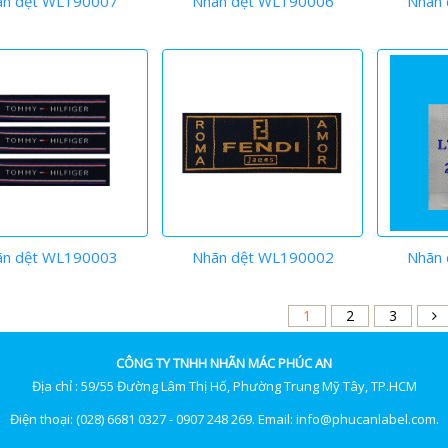
ãn dệt WL190007
Nhãn dệt WL190006
Nhãn
ãn dệt WL190003
Nhãn dệt WL190002
Nhãn
1
2
3
CÔNG TY TNHH NHÃN MÁC PHÚC AN
Địa chỉ : 59/55 Đường Lâm Thị Hố, Phường Trung Mỹ Tây, TP.HCM
Điện thoại: (028) 6681 0327 - 0907 248 269. Email: info@phucanlabel.com.